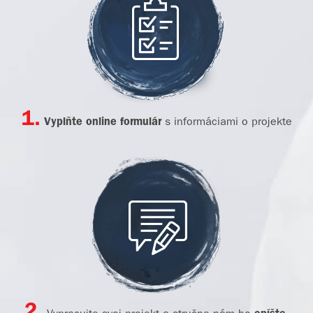
1.
Vyplňte online formulár
s informáciami o projekte
2.