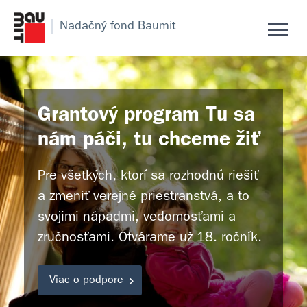
Nadačný fond Baumit
Grantový program Tu sa
nám páči, tu chceme žiť
Pre všetkých, ktorí sa rozhodnú riešiť
a zmeniť verejné priestranstvá, a to
svojimi nápadmi, vedomosťami a
zručnosťami. Otvárame už 18. ročník.
Viac o podpore