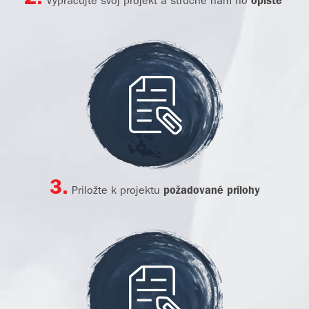
Vypracujte svoj projekt a stručne nám ho
opíšte
3.
Priložte k projektu
požadované prílohy